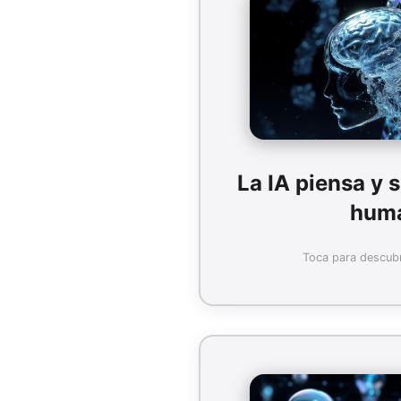
No. La IA actual solo hace 
datos. No tiene conciencia
Ni
La IA piensa y 
hum
Toca para descubr
Compartir