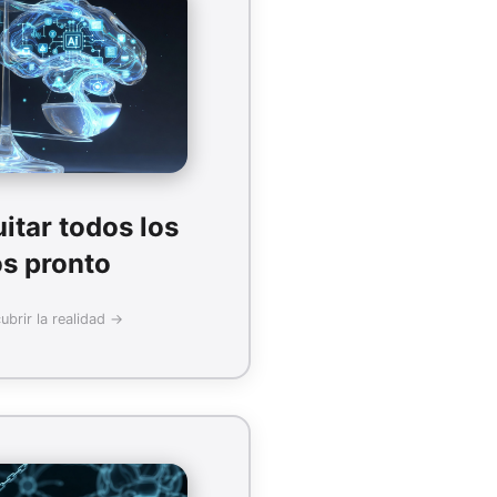
Realidad:
 históricamente la tecnología
los que elimina. En 2025 la IA
en datos, ética y supervisión.
eo masivo en los próximos 5 años
uitar todos los
25%
os pronto
brir la realidad →
Más detalles