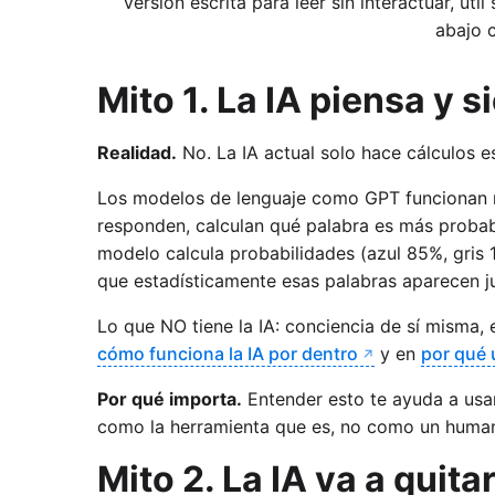
Versión escrita para leer sin interactuar, úti
abajo 
Mito 1. La IA piensa y
Realidad.
No. La IA actual solo hace cálculos e
Los modelos de lenguaje como GPT funcionan m
responden, calculan qué palabra es más probabl
modelo calcula probabilidades (azul 85%, gris 
que estadísticamente esas palabras aparecen j
Lo que NO tiene la IA: conciencia de sí misma, 
cómo funciona la IA por dentro
y en
por qué 
Por qué importa.
Entender esto te ayuda a usar
como la herramienta que es, no como un humano
Mito 2. La IA va a quita