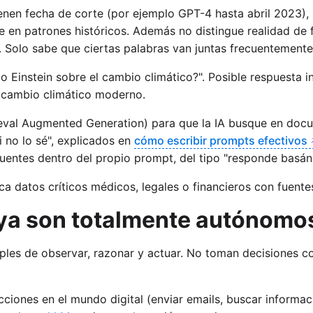
enen fecha de corte (por ejemplo GPT-4 hasta abril 2023),
 en patrones históricos. Además no distingue realidad de 
. Solo sabe que ciertas palabras van juntas frecuentement
o Einstein sobre el cambio climático?". Posible respuesta in
e cambio climático moderno.
ieval Augmented Generation) para que la IA busque en docu
i no lo sé", explicados en
cómo escribir prompts efectivos
r fuentes dentro del propio prompt, del tipo "responde bas
a datos críticos médicos, legales o financieros con fuentes
 ya son totalmente autónomo
ples de observar, razonar y actuar. No toman decisiones co
ciones en el mundo digital (enviar emails, buscar informaci