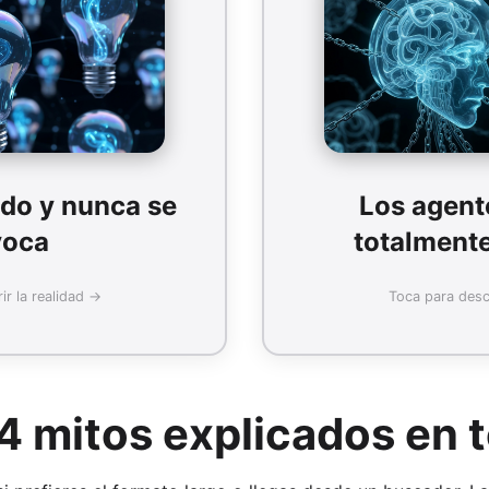
Realidad:
datos de entrenamiento. Sin
Hoy son limitados: sig
ventar (alucinar). Técnicas
razonar-actuar). No t
mo RAG mejoran precisión.
mundo
Precisión sin datos externos
odo y nunca se
Los agent
65%
voca
totalment
ir la realidad →
Toca para descu
Más detalles
Compartir
4 mitos explicados en 