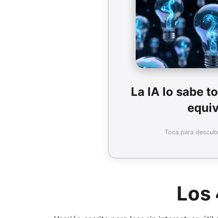
Solo "sabe" lo de sus 
información externa puede in
co
La IA lo sabe t
equi
Toca para descubr
Compartir
Los 