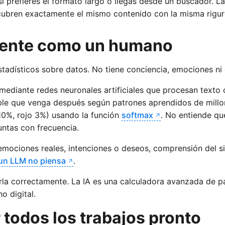
l si prefieres el formato largo o llegas desde un buscador. La
cubren exactamente el mismo contenido con la misma rigur
 siente como un humano
stadísticos sobre datos. No tiene conciencia, emociones ni
ediante redes neuronales artificiales que procesan texto
e que venga después según patrones aprendidos de millones d
10%, rojo 3%) usando la función
softmax
. No entiende qué
untas con frecuencia.
emociones reales, intenciones o deseos, comprensión del si
un LLM no piensa
.
la correctamente. La IA es una calculadora avanzada de pa
 digital.
r todos los trabajos pronto