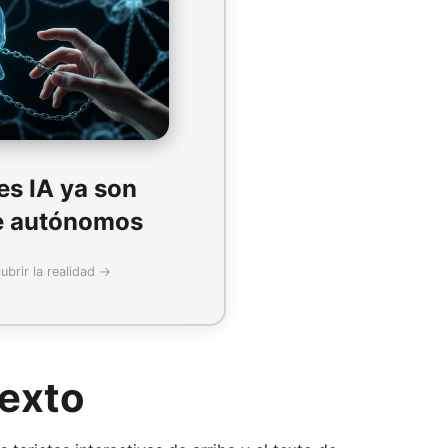
Realidad:
uen bucles simples (observar-
oman decisiones complejas en
 real sin supervisión humana.
Nivel actual de autonomía
es IA ya son
40%
e autónomos
brir la realidad →
Más detalles
texto