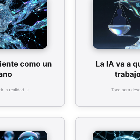
Realidad:
cálculos estadísticos sobre
Transforma empleos, pero
, emociones ni comprensión
crea más puestos de 
real.
genera nuevos roles 
vel de antropomorfismo actual
Probabilidad de desempl
siente como un
La IA va a q
10%
ano
trabaj
ir la realidad →
Toca para descu
Más detalles
Compartir