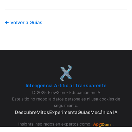
← Volver a Guías
Inteligencia Artificial Transparente
© 2025 FlowXion - Educación en IA
Este sitio no recopila datos personales ni usa cookies de
seguimiento.
Descubre
Mitos
Experimenta
Guías
Mecánica IA
Insights inspirados en expertos como
.